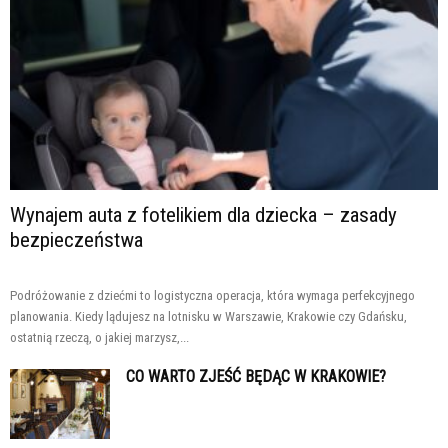
Wynajem auta z fotelikiem dla dziecka – zasady
bezpieczeństwa
Podróżowanie z dziećmi to logistyczna operacja, która wymaga perfekcyjnego
planowania. Kiedy lądujesz na lotnisku w Warszawie, Krakowie czy Gdańsku,
ostatnią rzeczą, o jakiej marzysz,...
CO WARTO ZJEŚĆ BĘDĄC W KRAKOWIE?