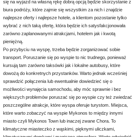
się na wyjazd na własną rękę dobrą opcją będzie skorzystanie z
biura podróży, które zajmie się wszystkim za nich i znajdzie
najlepsze oferty i najlepsze hotele, a klientom pozostanie tylko
wybrać z nich taką ofertę, która będzie ich satysfakcjonowała
zarówno zaplanowanymi atrakcjami, hotelem jak i kwotą
pieniężną.
Po przybyciu na wyspę, trzeba będzie zorganizować sobie
transport. Poruszanie się po wyspie to nic trudnego, ponieważ
kursują tam zarówno taksówki jak i lokalne autobusy, które
dowożą do konkretnych przystanków. Warto jednak wcześniej
sprawdzić połączenia lub ewentualnie dowiedzieć się o
możliwości wynajęcia samochodu, aby móc sprawnie i bez
większych problemów poruszać się po wyspie czy też zwiedzać
poszczególne atrakcje, które wyspa oferuje turystom. Miejsca,
które warto zobaczyć na wyspie Mykonos to między innymi
miasto czyli Mykonos Town lub inaczej zwane Chora. To
klimatyczne miasteczko z wąskimi, pięknymi uliczkami,
klimatycznymi domkami i magiczną atmosferą. Warto odwiedzić