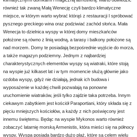
również tak zwaną Małą Wenecję czyli bardzo klimatyczne
miejsce, w którym warto wybrać którąś z restauracji I spróbować
pysznego greckiego wina oraz podziwiać zachód słońca. Mała
Wenecja to dzielnica wyspy w której domy mieszkańców
położone są równo z linią wodną, a tarasy i balkony położone są
nad morzem. Domy te posiadają bezpośrednie wyjście do morza,
a także magazyn podziemny. Jednym z najbardziej
charakterystycznych elementów wyspy są wiatraki, które stoją
na wyspie już kilkaset lat i w tym momencie służą głównie jako
ozdoba wyspy, gdyż nie działają, jednak ich budowa i
wyposażenie w każdej chwili pozwalają na ponowne
uruchomienie wiatraków, jeśli tylko zajdzie taka potrzeba. Innym
ciekawym zabytkiem jest kościół Paraportiani, który składa się z
pięciu mniejszych kościołów, a każdy z nich poświęcony jest
innemu świętemu. Będąc na wyspie Mykonos warto również
zobaczyć latarnię morską Armenistis, która mieści się na północy
wyspy. Wyspa posiada bardzo dużo plaż, które są celem wielu