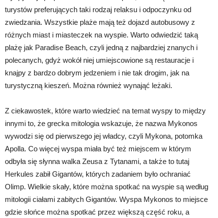
turystów preferujących taki rodzaj relaksu i odpoczynku od
zwiedzania. Wszystkie plaże mają też dojazd autobusowy z
różnych miast i miasteczek na wyspie. Warto odwiedzić taką
plażę jak Paradise Beach, czyli jedną z najbardziej znanych i
polecanych, gdyż wokół niej umiejscowione są restauracje i
knajpy z bardzo dobrym jedzeniem i nie tak drogim, jak na
turystyczną kieszeń. Można również wynająć leżaki.
Z ciekawostek, które warto wiedzieć na temat wyspy to między
innymi to, że grecka mitologia wskazuje, że nazwa Mykonos
wywodzi się od pierwszego jej władcy, czyli Mykona, potomka
Apolla. Co więcej wyspa miała być też miejscem w którym
odbyła się słynna walka Zeusa z Tytanami, a także to tutaj
Herkules zabił Gigantów, których zadaniem było ochraniać
Olimp. Wielkie skały, które można spotkać na wyspie są według
mitologii ciałami zabitych Gigantów. Wyspa Mykonos to miejsce
gdzie słońce można spotkać przez większą część roku, a