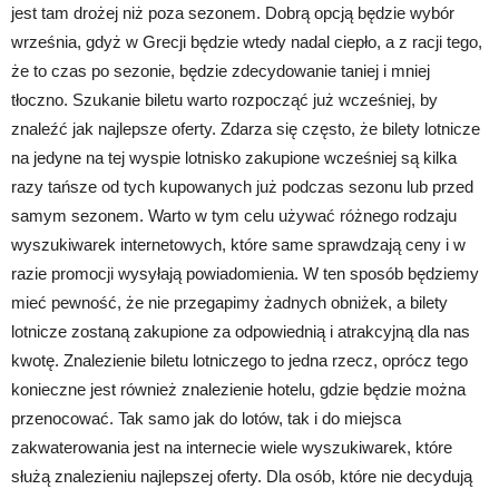
jest tam drożej niż poza sezonem. Dobrą opcją będzie wybór
września, gdyż w Grecji będzie wtedy nadal ciepło, a z racji tego,
że to czas po sezonie, będzie zdecydowanie taniej i mniej
tłoczno. Szukanie biletu warto rozpocząć już wcześniej, by
znaleźć jak najlepsze oferty. Zdarza się często, że bilety lotnicze
na jedyne na tej wyspie lotnisko zakupione wcześniej są kilka
razy tańsze od tych kupowanych już podczas sezonu lub przed
samym sezonem. Warto w tym celu używać różnego rodzaju
wyszukiwarek internetowych, które same sprawdzają ceny i w
razie promocji wysyłają powiadomienia. W ten sposób będziemy
mieć pewność, że nie przegapimy żadnych obniżek, a bilety
lotnicze zostaną zakupione za odpowiednią i atrakcyjną dla nas
kwotę. Znalezienie biletu lotniczego to jedna rzecz, oprócz tego
konieczne jest również znalezienie hotelu, gdzie będzie można
przenocować. Tak samo jak do lotów, tak i do miejsca
zakwaterowania jest na internecie wiele wyszukiwarek, które
służą znalezieniu najlepszej oferty. Dla osób, które nie decydują