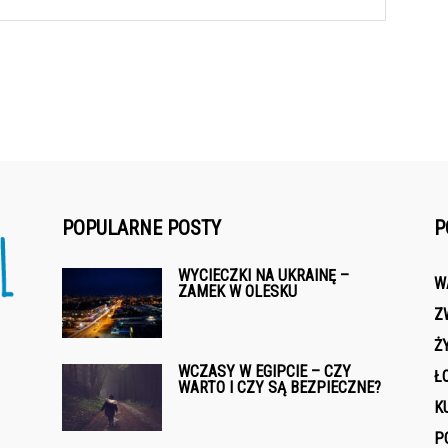
POPULARNE POSTY
P
WYCIECZKI NA UKRAINĘ –
W
ZAMEK W OLESKU
Z
Ż
WCZASY W EGIPCIE – CZY
Ł
WARTO I CZY SĄ BEZPIECZNE?
K
P