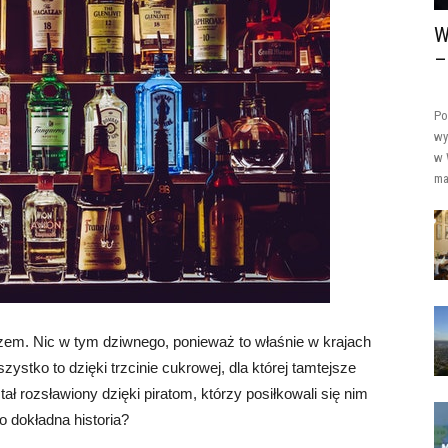
W
–
Po
wy
w 
ma
em. Nic w tym dziwnego, ponieważ to właśnie w krajach
ystko to dzięki trzcinie cukrowej, dla której tamtejsze
ał rozsławiony dzięki piratom, którzy posiłkowali się nim
o dokładna historia?