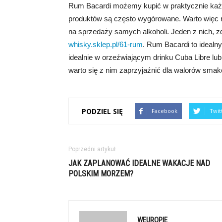
Rum Bacardi możemy kupić w praktycznie każd
produktów są często wygórowane. Warto więc ro
na sprzedaży samych alkoholi. Jeden z nich, 
whisky.sklep.pl/61-rum
. Rum Bacardi to idealn
idealnie w orzeźwiającym drinku Cuba Libre lu
warto się z nim zaprzyjaźnić dla walorów sma
PODZIEL SIĘ
Facebook
Twit
Poprzedni artykuł
JAK ZAPLANOWAĆ IDEALNE WAKACJE NAD
POLSKIM MORZEM?
WEUROPIE