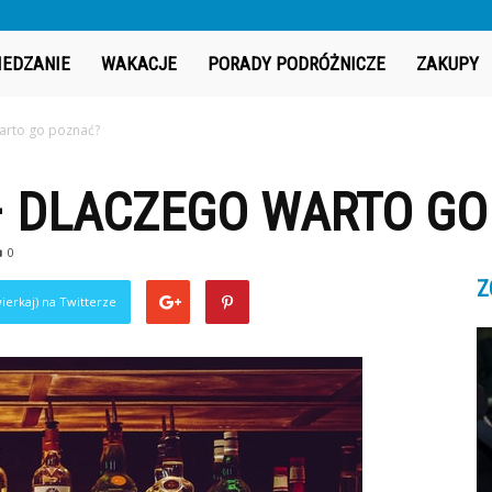
IEDZANIE
WAKACJE
PORADY PODRÓŻNICZE
ZAKUPY
arto go poznać?
– DLACZEGO WARTO GO
0
Z
ierkaj) na Twitterze