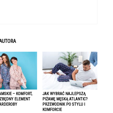
 AUTORA
AMSKIE – KOMFORT,
JAK WYBRAĆ NAJLEPSZĄ
IEZBĘDNY ELEMENT
PIŻAMĘ MĘSKĄ ATLANTIC?
ARDEROBY
PRZEWODNIK PO STYLU I
KOMFORCIE