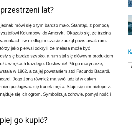
przestrzeni lat?
i, jednak mówi się o tym bardzo mało. Stamtąd, z pomocą
zysztofowi Kolumbowi do Ameryki. Okazało się, że trzcina
 warunkach i w niedługim czasie zaczął powstawać rum.
tórzy jako pierwsi odkryli, że melasa może być
K
iosły się bardzo szybko, a rum stał się głównym produktem
Ka
źć w rękach każdego. Dosłownie! Pili go marynarze,
wstała w 1862, a za jej powstaniem stoi Facundo Bacardi,
acardi. Jego żona również ma swój udział w całym
nien posługiwać się trunek męża. Staje się nim nietoperz.
najduje się ich ogrom. Symbolizują zdrowie, pomyślność i
piej go kupić?