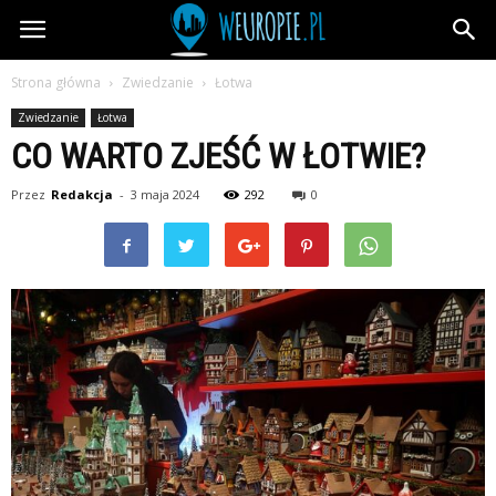
wEuropie.pl
Strona główna
Zwiedzanie
Łotwa
Zwiedzanie
Łotwa
CO WARTO ZJEŚĆ W ŁOTWIE?
Przez
Redakcja
-
3 maja 2024
292
0