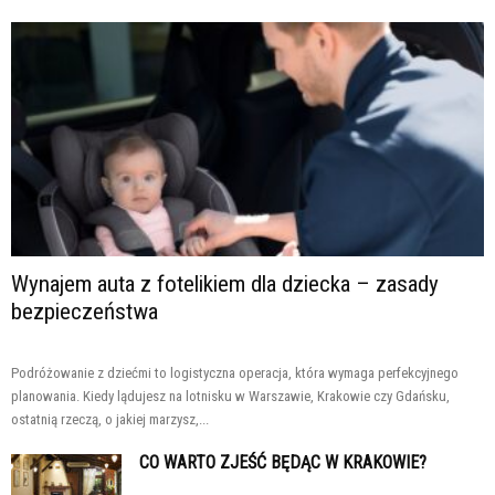
Wynajem auta z fotelikiem dla dziecka – zasady
bezpieczeństwa
Podróżowanie z dziećmi to logistyczna operacja, która wymaga perfekcyjnego
planowania. Kiedy lądujesz na lotnisku w Warszawie, Krakowie czy Gdańsku,
ostatnią rzeczą, o jakiej marzysz,...
CO WARTO ZJEŚĆ BĘDĄC W KRAKOWIE?