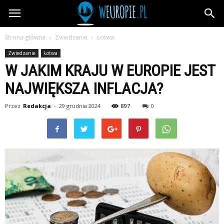
wEuropie.pl
Strona główna
Zwiedzanie
Łotwa
Zwiedzanie
Łotwa
W JAKIM KRAJU W EUROPIE JEST
NAJWIĘKSZA INFLACJA?
Przez
Redakcja
-
29 grudnia 2024
897
0