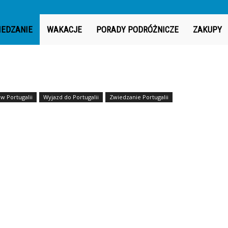
IEDZANIE
WAKACJE
PORADY PODRÓŻNICZE
ZAKUPY
w Portugalii
Wyjazd do Portugalii
Zwiedzanie Portugalii