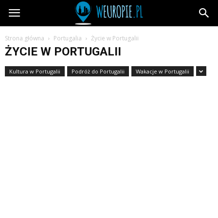
wEuropie.pl
Strona główna
Portugalia
Życie w Portugalii
ŻYCIE W PORTUGALII
Kultura w Portugalii
Podróż do Portugalii
Wakacje w Portugalii