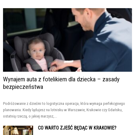
Wynajem auta z fotelikiem dla dziecka – zasady
bezpieczeństwa
Podróżowanie z dziećmi to logistyczna operacja, która wymaga perfekcyjnego
planowania. Kiedy lądujesz na lotnisku w Warszawie, Krakowie czy Gdańsku,
ostatnią rzeczą, o jakiej marzysz,...
CO WARTO ZJEŚĆ BĘDĄC W KRAKOWIE?