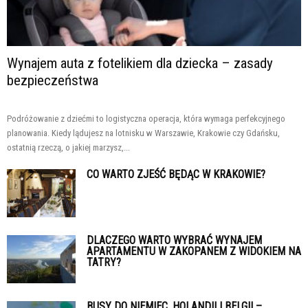
Wynajem auta z fotelikiem dla dziecka – zasady
bezpieczeństwa
Podróżowanie z dziećmi to logistyczna operacja, która wymaga perfekcyjnego
planowania. Kiedy lądujesz na lotnisku w Warszawie, Krakowie czy Gdańsku,
ostatnią rzeczą, o jakiej marzysz,...
CO WARTO ZJEŚĆ BĘDĄC W KRAKOWIE?
DLACZEGO WARTO WYBRAĆ WYNAJEM
APARTAMENTU W ZAKOPANEM Z WIDOKIEM NA
TATRY?
BUSY DO NIEMIEC, HOLANDII I BELGII –