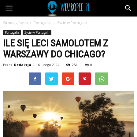
wEuropie.pl
Strona główna
Portugalia
Życie w Portugalii
Portugalia
Życie w Portugalii
ILE SIĘ LECI SAMOLOTEM Z
WARSZAWY DO CHICAGO?
Przez
Redakcja
-
16 lutego 2024
254
0