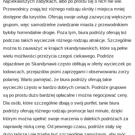
najciekawszych zabytkach, albo po prostu się o nich nie wie.
Przewodnicy znają też różnego rodzaju skróty i miejsca mniej
dostępne dla turystów. Oferują swoje usługi zazwyczaj większym
grupom, więc samodzielne zwiedzanie miasta z przewodnikiem
byłoby horrendalnie drogie. Poza tym, biura podróży oferują też
podczas takich wycieczek różnego rodzaju atrakcje. Szczególnie
można to zauważyć w krajach skandynawskich, które są pełne
wielu możliwości przeżycia czegoś ciekawego. Podróże
objazdowe po Skandynawii często obfitują w oferty wycieczek po
lodowcach, przejazdów psimi zaprzęgami i obserwowaniu zorzy
polarnej. Warto pamiętać, że biura podróży oferują takie
wycieczki często w bardzo dobrych cenach. Podróże grupowe
są po prostu dużo bardziej opłacalne i można negocjować ceny.
Dla osób, które szczególnie dbają o swój portfel, tanie biura
podróży oferują różnego rodzaju promocje last minute, dzięki
którym można spełnić swoje marzenia o dalekich podróżach za
naprawdę niską cenę. Od pewnego czasu, podróże stały się
dużo tańsze i nie trzeba być szczególnie zamożnym, aby móc