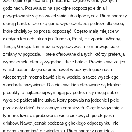
Szczególnie polecane są śniadania, często w elastycznych
godzinach. Pozwala to na spokojne rozpoczęcie dnia i
przygotowanie się na zwiedzanie lub odpoczynek. Biura podróży
oferują bardzo szeroką gamę wycieczek. Są podróże dla osób,
które chciałyby po prostu odpocząć. Często mają miejsce w
ciepłych krajach takich jak Tunezja, Egipt, Hiszpania, Włochy,
Turcja, Grecja. Tam można wypoczywać, nie martwiąc się o
zmiany w pogodzie. Hotele oferowane dla tych, którzy preferują
wypoczynek, oferują wygodne i duże hotele. Prawie zawsze jest
w nich basen, dzięki czemu nawet w późnych godzinach
wieczornych można bawić się w wodzie, a także wysokiego
standardu pożywienie. Dla ciekawskich oferowane są lokalne
produkty, a najbardziej wymagający podróżnicy mogą sobie
wykupić pakiet all inclusive, który pozwala na jedzenie i picie
przez cały dzień, bez żadnych ograniczeń. Często wiąże się z
tym możliwość spróbowania wielu ciekawych przekąsek i
drinków. Nawet jednak podczas głębokiego odpoczynku, nie
można zapominać o zwiedzaniu. Biura podróży pamiętają