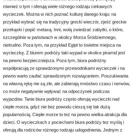
również o tym i oferują wiele różnego rodzaju ciekawych
wycieczek. Można w nich poznać kulturę danego kraju: na
przykład wybrać się na tradycyjny grecki wieczór, zjeść greckie
przekąski i popić metaxą. Inni, wolą zwiedzać zabytki, o które,
szczególnie w państwach w okolicy Morza Śródziemnego,
nietrudno. Poza tym, na przykład Egipt to świetne miejsca na
wycieczkę. Z biurem podróży taki wypad w okolice piramid jest
na pewno bezpieczniejsza. Poza tym, biura podróżny
współpracują ze sprawdzonymi przewodnikami wycieczek i na
pewno warto zaufać sprawdzonym rozwiązaniem. Poszukiwania
na własną rękę nie są złe, ale zabierają mnóstwo czasu i nerwów,
co może negatywnie wpływać na odpoczynek podczas
wyjazdów. Tanie biura podróży często oferują wycieczki nad
ciepłe morza, gdyż nie bez powodu cieszą się tak dużą
popularnością. Ciepłe morze to też na pewno wielka atrakcja dla
dzieci. O wycieczkach z pociechami biura podróży tez myślą i
oferują dla rodziców różnego rodzaju udogodnienia. Jednym z