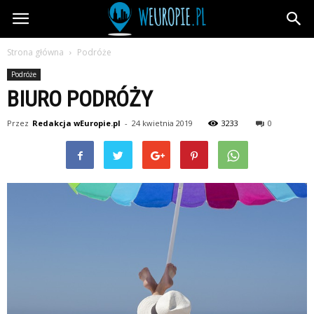
wEuropie.pl
Strona główna
Podróże
Podróże
BIURO PODRÓŻY
Przez
Redakcja wEuropie.pl
-
24 kwietnia 2019
3233
0