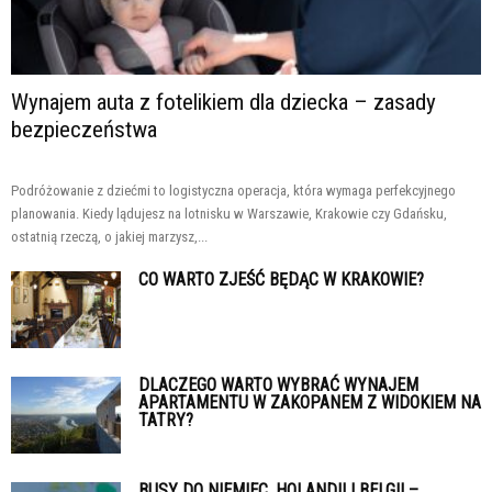
Wynajem auta z fotelikiem dla dziecka – zasady
bezpieczeństwa
Podróżowanie z dziećmi to logistyczna operacja, która wymaga perfekcyjnego
planowania. Kiedy lądujesz na lotnisku w Warszawie, Krakowie czy Gdańsku,
ostatnią rzeczą, o jakiej marzysz,...
CO WARTO ZJEŚĆ BĘDĄC W KRAKOWIE?
DLACZEGO WARTO WYBRAĆ WYNAJEM
APARTAMENTU W ZAKOPANEM Z WIDOKIEM NA
TATRY?
BUSY DO NIEMIEC, HOLANDII I BELGII –