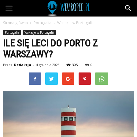
wEuropie.pl
Strona główna
Portugalia
Wakacje w Portugalii
Portugalia
Wakacje w Portugalii
ILE SIĘ LECI DO PORTO Z
WARSZAWY?
Przez
Redakcja
-
4 grudnia 2023
305
0