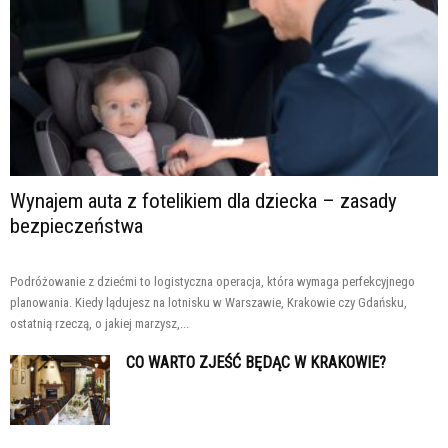
Wynajem auta z fotelikiem dla dziecka – zasady
bezpieczeństwa
Podróżowanie z dziećmi to logistyczna operacja, która wymaga perfekcyjnego
planowania. Kiedy lądujesz na lotnisku w Warszawie, Krakowie czy Gdańsku,
ostatnią rzeczą, o jakiej marzysz,...
CO WARTO ZJEŚĆ BĘDĄC W KRAKOWIE?