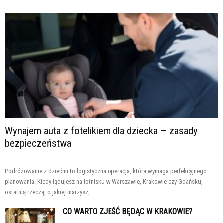
Wynajem auta z fotelikiem dla dziecka – zasady
bezpieczeństwa
Podróżowanie z dziećmi to logistyczna operacja, która wymaga perfekcyjnego
planowania. Kiedy lądujesz na lotnisku w Warszawie, Krakowie czy Gdańsku,
ostatnią rzeczą, o jakiej marzysz,...
CO WARTO ZJEŚĆ BĘDĄC W KRAKOWIE?