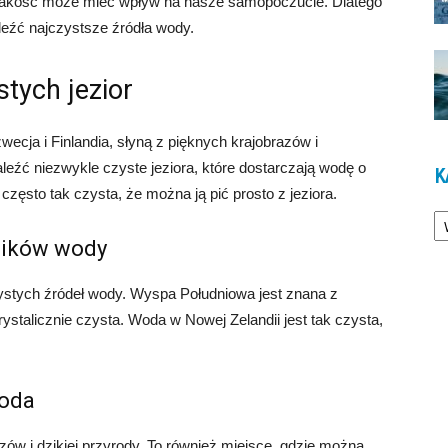
j jakość może mieć wpływ na nasze samopoczucie. Dlatego
leźć najczystsze źródła wody.
tych jezior
wecja i Finlandia, słyną z pięknych krajobrazów i
aleźć niezwykle czyste jeziora, które dostarczają wodę o
K
często tak czysta, że można ją pić prosto z jeziora.
Ka
śników wody
czystych źródeł wody. Wyspa Południowa jest znana z
rystalicznie czysta. Woda w Nowej Zelandii jest tak czysta,
woda
azów i dzikiej przyrody. To również miejsce, gdzie można