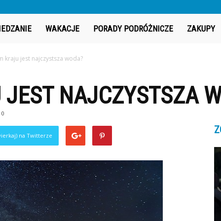
IEDZANIE
WAKACJE
PORADY PODRÓŻNICZE
ZAKUPY
m kraju jest najczystsza woda?
U JEST NAJCZYSTSZA 
0
Z
ierkaj) na Twitterze