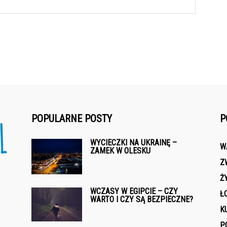
POPULARNE POSTY
P
WYCIECZKI NA UKRAINĘ –
W
ZAMEK W OLESKU
Z
Ż
WCZASY W EGIPCIE – CZY
Ł
WARTO I CZY SĄ BEZPIECZNE?
K
P