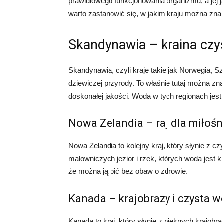
prawidłowego funkcjonowania organizmu, a je
warto zastanowić się, w jakim kraju można zna
Skandynawia – kraina czys
Skandynawia, czyli kraje takie jak Norwegia, Sz
dziewiczej przyrody. To właśnie tutaj można zn
doskonałej jakości. Woda w tych regionach jest 
Nowa Zelandia – raj dla miło
Nowa Zelandia to kolejny kraj, który słynie z 
malowniczych jezior i rzek, których woda jest k
że można ją pić bez obaw o zdrowie.
Kanada – krajobrazy i czysta 
Kanada to kraj, który słynie z pięknych krajobr