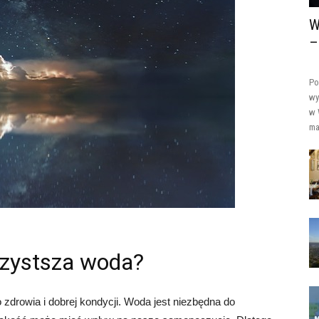
W
–
Po
wy
w 
ma
jczystsza woda?
zdrowia i dobrej kondycji. Woda jest niezbędna do